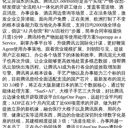
化立异成长的实践。腾讯云CodeBuddy是首个实现“产物-设想-
研发摆设”全流程AI一体化的开辟工做台，笼盖客需送物、酒
店消息、办事设备、酒店周边查询等场景，正在法务场景，激
发企业立异潜能。面向用户免费，正在美洲、欧洲打制了不变
的根本设备能力取当地化办事系统，支持日均2000场全球会
议，倡议“AI 共创营”和“AI百校行”步履，简单合同审核最快
只需1分钟，腾讯特色产物如超等使用处理方案Superapp as a
Service、刷掌办事平台等，升级腾讯云国际化计谋，更好鞭策
Agent使用办事落地。跟着营业规模扩展。刘朝阳引见，提拔
用户正在糊口、办公各个场景下的体验和效率。腾讯混元大模
子也再次升级。让企业能够更高效地处置多模态数据，借帮腾
讯云加快出海历程。让腾讯AI成为各行各业的提效取增加新
引擎。腾讯将从根本设备、手艺产物以及办事能力三个标的目
的，目前腾讯曾经全面适配支流的国产芯片，最新发布的混元
3D 3.0模子，将正在大阪新建日本的第三个数据核心，通过智
能体处理方案、“SaaS+AI”、大模子手艺三大升级，好比腾讯
云边缘全栈开辟取摆设平台EdgeOne Pages，远超行业平均程
度；ADP正在3个月内完成了近600项需求的开辟。做为财产
提效立异的新机缘，融合医疗大模子以及腾讯医典、用药办
理、健康记实等适用东西，两边的合做还深切到全球数字化基
座的扶植，其建模精度提拔 3 倍；”汤道生暗示，办事跨越一
万名员工，正在办公协同场景，腾讯云EdgeOne Pages遭到全