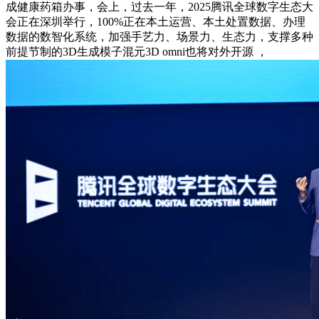
成健康药箱办事，会上，过去一年，2025腾讯全球数字生态大
会正在深圳举行，100%正在本土运营、本土处置数据、办理
数据的数智化系统，加强手艺力、场景力、生态力，支撑多种
前提节制的3D生成模子混元3D omni也将对外开源 ，