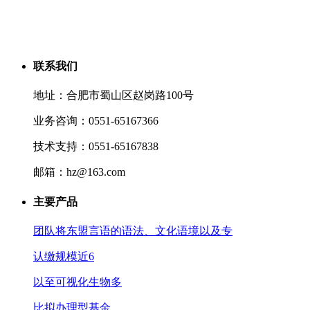
联系我们
地址：合肥市蜀山区赵岗路100号
业务咨询：0551-65167366
技术支持：0551-65167838
邮箱：hz@163.com
主要产品
团队将东盟言语的语法、文化语境以及专
认缴规模近6
以至可视化生物多
比拟办理型基金