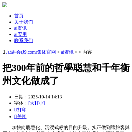
首页
关于我们
ai资讯
ai应用
联系我们

九游·会(J9.com)集团官网
>
ai资讯
> > 内容
把300年前的哲學聪慧和千年衡
州文化做成了
日期：2025-10-14 14:13
字体：
[大]
[小]

打印

关闭
加快向聪慧化、沉浸式标的目的升級。实正做到讓旅客與