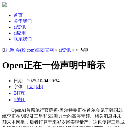
首页
关于我们
ai资讯
ai应用
联系我们

九游·会(J9.com)集团官网
>
ai资讯
> > 内容
Open正在一份声明中暗示
日期：2025-10-04 20:34
字体：
[大]
[小]

打印

关闭
OpenAI首席施行官萨姆·奥尔特曼正在首尔会见了韩国总
统李正在明以及三星和SK海力士的高层带领。相关消息并未
颠末本网坐，后者打算于来岁岁尾实现量产。这也使得三星成