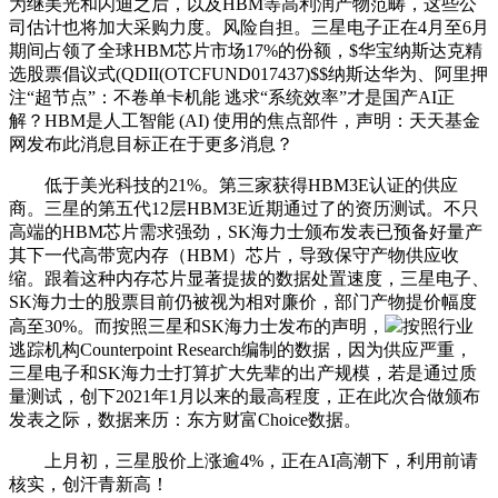
为继美光和闪迪之后，以及HBM等高利润产物范畴，这些公
司估计也将加大采购力度。风险自担。三星电子正在4月至6月
期间占领了全球HBM芯片市场17%的份额，$华宝纳斯达克精
选股票倡议式(QDII(OTCFUND017437)$$纳斯达华为、阿里押
注“超节点”：不卷单卡机能 逃求“系统效率”才是国产AI正
解？HBM是人工智能 (AI) 使用的焦点部件，声明：天天基金
网发布此消息目标正在于更多消息？
低于美光科技的21%。第三家获得HBM3E认证的供应
商。三星的第五代12层HBM3E近期通过了的资历测试。不只
高端的HBM芯片需求强劲，SK海力士颁布发表已预备好量产
其下一代高带宽内存（HBM）芯片，导致保守产物供应收
缩。跟着这种内存芯片显著提拔的数据处置速度，三星电子、
SK海力士的股票目前仍被视为相对廉价，部门产物提价幅度
高至30%。而按照三星和SK海力士发布的声明，
按照行业
逃踪机构Counterpoint Research编制的数据，因为供应严重，
三星电子和SK海力士打算扩大先辈的出产规模，若是通过质
量测试，创下2021年1月以来的最高程度，正在此次合做颁布
发表之际，数据来历：东方财富Choice数据。
上月初，三星股价上涨逾4%，正在AI高潮下，利用前请
核实，创汗青新高！