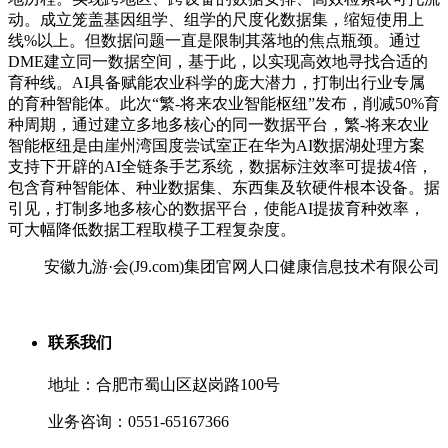
动。成立笼盖基因组学、组学的尺度化数据集，缩短使用上
线%以上。但数据问题一直是限制其落地的焦点瓶颈。通过
DME建立同一数据空间，基于此，以实现高效地寻找合适的
育种线。AI具备赋能农业科学的庞大潜力，打制出行业专属
的育种智能体。此次“繁-将来农业智能枢纽”发布，削减50%育
种周期，通过建立多地多核心的同一数据平台，繁-将来农业
智能枢纽是由崖州湾国度尝试室正在华为AI数据湖处理方案
支持下开辟的AI全链条手艺系统，数据标注效率可提拔4倍，
包含育种智能体、种业数据集、东西集及软硬件根本设备。据
引见，打制多地多核心的数据平台，使能AI提拔育种效率，
可大幅降低数据工程取模子工程复杂度。
安徽九游·会(J9.com)集团官网人口健康信息技术有限公司
联系我们
地址：合肥市蜀山区赵岗路100号
业务咨询：0551-65167366