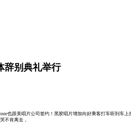
遗体辞别典礼举行
后Jennie也跟美唱片公司签约！黑胶唱片增加向好乘客打车听
痛哭不肯离去，