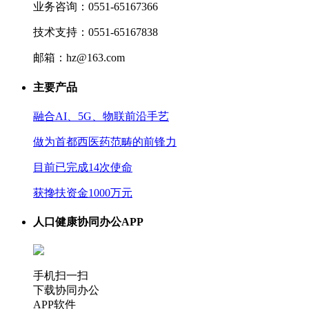
业务咨询：0551-65167366
技术支持：0551-65167838
邮箱：hz@163.com
主要产品
融合AI、5G、物联前沿手艺
做为首都西医药范畴的前锋力
目前已完成14次使命
获搀扶资金1000万元
人口健康协同办公APP
手机扫一扫
下载协同办公
APP软件