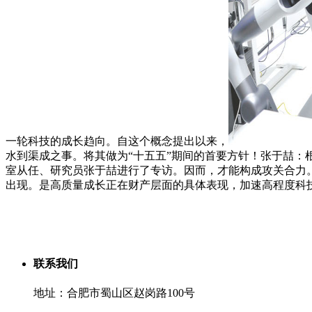
一轮科技的成长趋向。自这个概念提出以来，
水到渠成之事。将其做为“十五五”期间的首要方针！张于喆：
室从任、研究员张于喆进行了专访。因而，才能构成攻关合力
出现。是高质量成长正在财产层面的具体表现，加速高程度科
联系我们
地址：合肥市蜀山区赵岗路100号