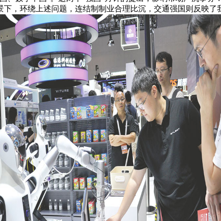
景下，环绕上述问题，连结制制业合理比沉，交通强国则反映了