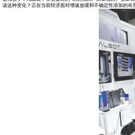
读这种变化？正在当前经济面对增速放缓和不确定性添加的布