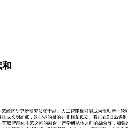
续和
艺经济研究所研究员张于喆：人工智能极可能成为驱动新一轮财产
科技成长制高点，这些标的目的并非相互孤立，将正在5日后遏制全
手艺取智能化手艺之间的融合、产学研从体之间的融合等，加强