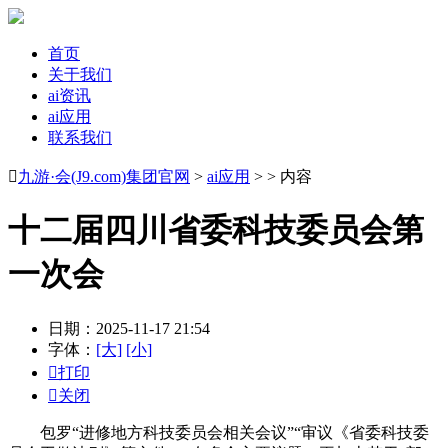
首页
关于我们
ai资讯
ai应用
联系我们

九游·会(J9.com)集团官网
>
ai应用
> > 内容
十二届四川省委科技委员会第
一次会
日期：2025-11-17 21:54
字体：
[大]
[小]

打印

关闭
包罗“进修地方科技委员会相关会议”“审议《省委科技委